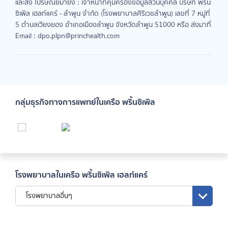
และส่ง ไปรษณีย์มายัง : เจ้าหน้าที่คุ้มครองข้อมูลส่วนบุคคล บริษัท พริ้น
ซิเพิล เฮลท์แคร์ - ลำพูน จำกัด (โรงพยาบาลศิริเวชลำพูน) เลขที่ 7 หมู่ที่
5 ตำบลเวียงยอง อำเภอเมืองลำพูน จังหวัดลำพูน 51000 หรือ ส่งมาที่
Email :
dpo.plpn@princhealth.com
กลุ่มธุรกิจทางการแพทย์ในเครือ พริ้นซิเพิล
โรงพยาบาลในเครือ พริ้นซิเพิล เฮลท์แคร์
โรงพยาบาลอื่นๆ