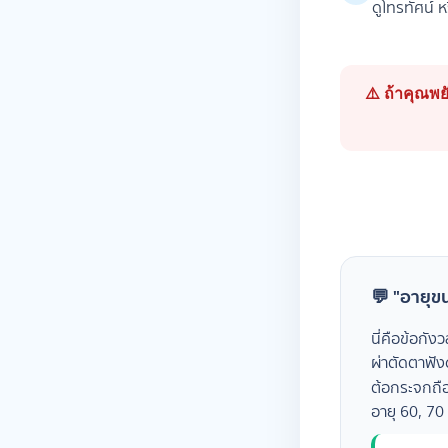
ดูโทรทัศน์ หร
⚠️ ถ้าคุณพย
💬 "อายุขน
นี่คือข้อกัง
ผ่าตัดตาฟัง
ต้อกระจกถือ
อายุ 60, 70