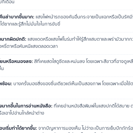
กี่เดือน
คืนลำบากขึ้นมาก:
แสงไฟหน้ารถของคันอื่นกระจายเป็นแฉกหรือเป็นรัศ
ยากและรู้สึกไม่มั่นใจในการขับขี่
งมากผิดปกติ:
แสงแดดหรือแสงไฟในร่มทำให้รู้สึกแสบตาและพร่ามัวมากกว
งหรี่ตาหรือหันหนีแสงตลอดเวลา
ี้ยนหรือหมองลง:
สีที่เคยสดใสดูซีดและหม่นลง โดยเฉพาะสีขาวที่อาจดูเหล
้น
พซ้อน:
บางครั้งมองสิ่งของชิ้นเดียวแต่เห็นเป็นสองภาพ โดยเฉพาะเมื่อใช้ตา
มากขึ้นในการอ่านหนังสือ:
ที่เคยอ่านหนังสือพิมพ์ในแสงปกติได้สบาย ต
รือเอาไปอ่านใกล้หน้าต่าง
อบเริ่มทำได้ยากขึ้น:
จากปัญหาการมองเห็น ไม่ว่าจะเป็นการเย็บปักถักร้