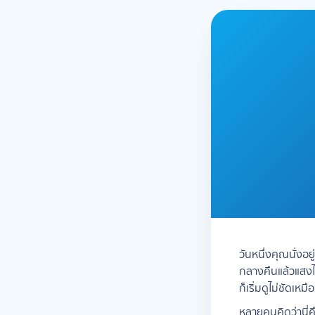
วันหนึ่งคุณนั่งอยู
กลางคืนแล้วแสงไ
ก็เริ่มดูไม่ชัดเหมื
หลายคนคิดว่านี่คื