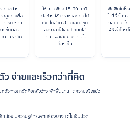
วจตาอย่าง
ใช้เวลาเพียง 15–20 นาที
พักฟื้นในโ
าดลูกตาเพื่อ
ต่อข้าง ใช้ยาชาหยอดตา ไม่
ไม่กี่ชั่วโม
ยมที่เหมาะกับ
เจ็บ ไม่สลบ สลายเลนส์ขุ่น
กลับบ้านได
บายขั้นตอน
ออกแล้วใส่เลนส์เทียมใส
48 ชั่วโมง
่อนวันผ่าตัด
แทน แผลเล็กมากแทบไม่
ต้องเย็บ
ัว ง่ายและเร็วกว่าที่คิด
คนกลัวการผ่าตัดคือกลัวว่าจะพักฟื้นนาน แต่ความจริงแล้ว
็กน้อย มีความรู้สึกระคายเคืองบ้าง แต่ไม่เจ็บปวด