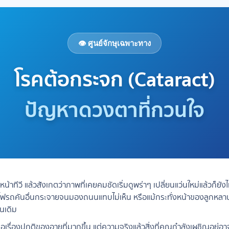
👁️ ศูนย์จักษุเฉพาะทาง
โรคต้อกระจก (Cataract)
ปัญหาดวงตาที่กวนใจ
่หน้าทีวี แล้วสังเกตว่าภาพที่เคยคมชัดเริ่มดูพร่าๆ เปลี่ยนแว่นใหม่แล้วก็ยัง
ฟรถคันอื่นกระจายจนมองถนนแทบไม่เห็น หรือแม้กระทั่งหน้าของลูกหลานที
อนเดิม
อเรื่องปกติของอายุที่มากขึ้น แต่ความจริงแล้วสิ่งที่คุณกำลังเผชิญอยู่อาจ