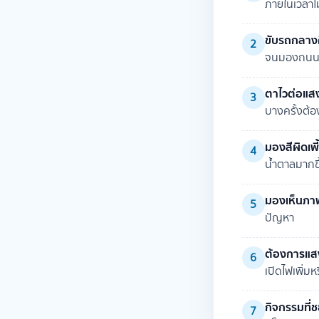
ภายในเวลาไม่
ขับรถกลาง
2
จนมองถนนได้
ตาไวต่อแส
3
บางครั้งต้อ
มองสีผิดเพ
4
น้ำตาลมากขึ
มองเห็นภา
5
ปัญหา
ต้องการแสง
6
เปิดไฟเพิ่มห
กิจกรรมที่ช
7